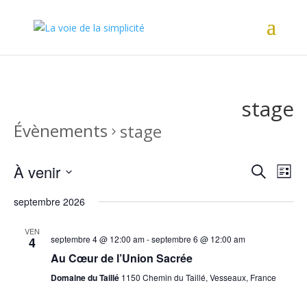
stage
Évènements
stage
Recher
Nav
À venir
Recherche
Liste
de
et
Sélectionnez
vu
naviga
septembre 2026
une
Év
de
date.
VEN
vues
septembre 4 @ 12:00 am
-
septembre 6 @ 12:00 am
4
Évène
Au Cœur de l’Union Sacrée
Domaine du Taillé
1150 Chemin du Taillé, Vesseaux, France