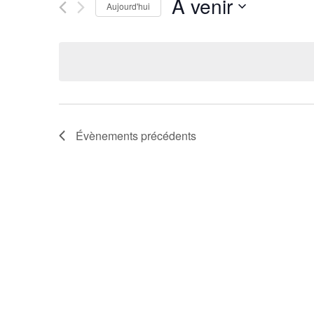
À venir
vues
Évènements
Aujourd'hui
Évènements
par
Sélectionnez
mot-
une
clé.
date.
Évènements
précédents