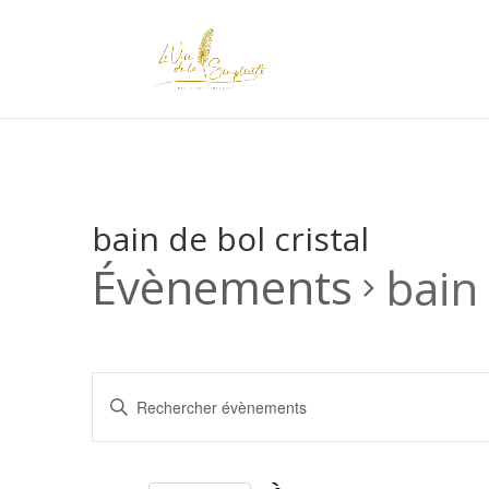
bain de bol cristal
Évènements
bain 
Recherche
Saisir
et
mot-
navigation
clé.
de
Rechercher