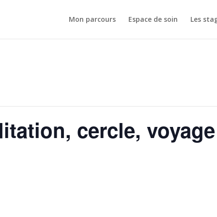
Mon parcours
Espace de soin
Les sta
itation, cercle, voyag