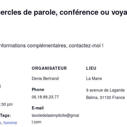
 cercles de parole, conférence ou vo
informations
complémentaires, contactez-moi !
ORGANISATEUR
LIEU
Denis Bertrand
La Mane
5
Phone
9 avenue de Lagarde
06.18.88.23.77
Balma
,
31130
France
0:30 pm
E-mail
Tags:
lavoiedelasimplicite@gmai
l.com
e
,
homme