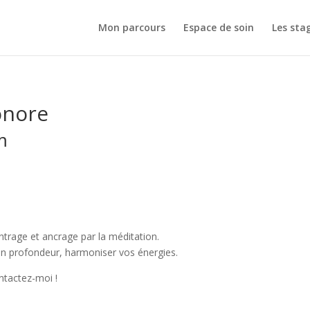
Mon parcours
Espace de soin
Les sta
onore
m
ntrage et ancrage par la méditation.
 en profondeur, harmoniser vos énergies.
tactez-moi !